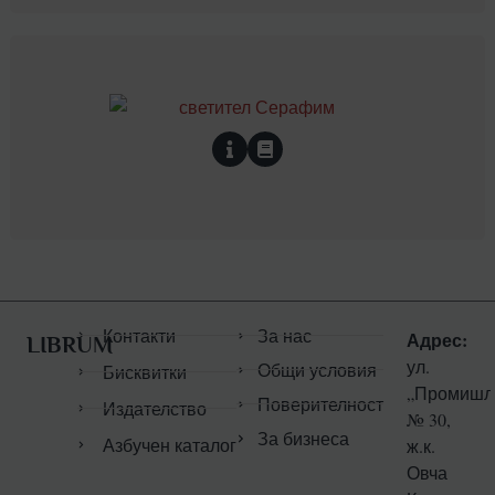
Контакти
За нас
Адрес:
LIBRUM
ул.
Общи условия
Бисквитки
„Промишл
Поверителност
Издателство
№ 30,
За бизнеса
Азбучен каталог
ж.к.
Овча